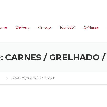
ome
Delivery
Almoço
Tour 360º
Q-Massa
O:
CARNES / GRELHADO 
>
CARNES / Grelhado / Empanado