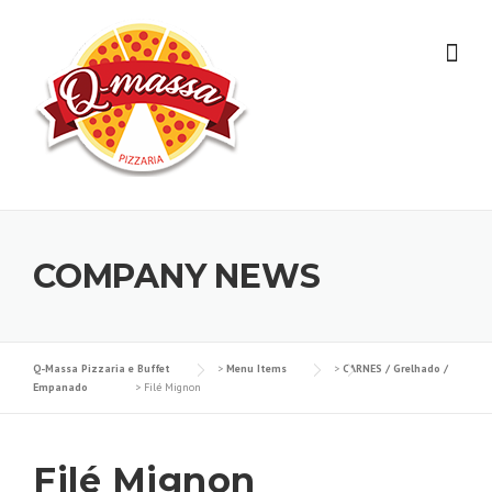
Skip
to
content
COMPANY NEWS
Q-Massa Pizzaria e Buffet
>
Menu Items
>
CARNES / Grelhado /
Empanado
>
Filé Mignon
Filé Mignon