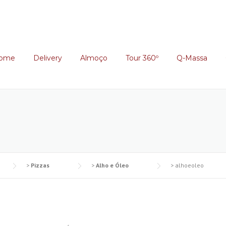
ome
Delivery
Almoço
Tour 360º
Q-Massa
>
Pizzas
>
Alho e Óleo
>
alhoeoleo