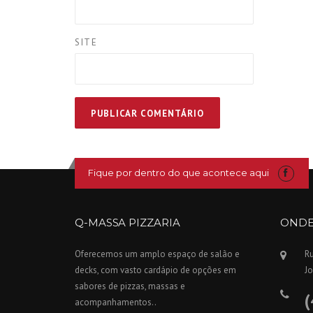
SITE
Fique por dentro do que acontece aqui
Q-MASSA PIZZARIA
ONDE
Oferecemos um amplo espaço de salão e
Ru
decks, com vasto cardápio de opções em
Jo
sabores de pizzas, massas e
(
acompanhamentos..