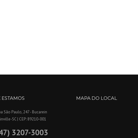
 ESTAMOS
MAPA DO LOCAL
a São Paulo, 247 - Bucarein
inville-SC | CEP: 89210-001
47) 3207-3003