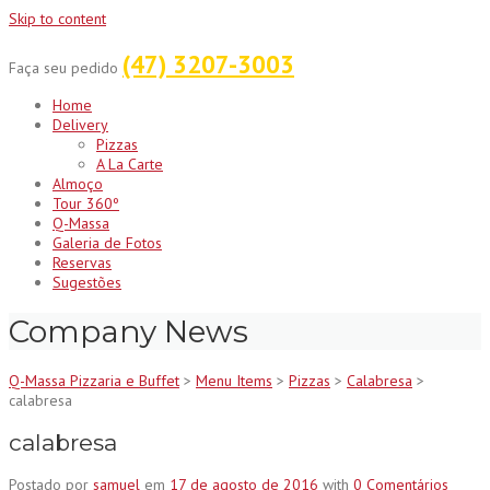
Skip to content
(47) 3207-3003
Faça seu pedido
Home
Delivery
Pizzas
A La Carte
Almoço
Tour 360º
Q-Massa
Galeria de Fotos
Reservas
Sugestões
Company News
Q-Massa Pizzaria e Buffet
>
Menu Items
>
Pizzas
>
Calabresa
>
calabresa
calabresa
Postado por
samuel
em
17 de agosto de 2016
with
0 Comentários