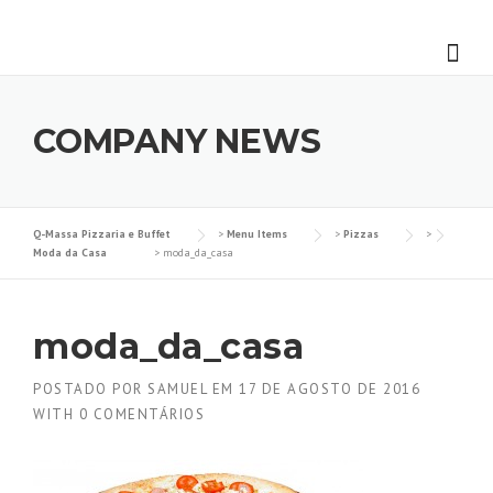
Skip
to
content
COMPANY NEWS
Q-Massa Pizzaria e Buffet
>
Menu Items
>
Pizzas
>
Moda da Casa
>
moda_da_casa
moda_da_casa
POSTADO POR
SAMUEL
EM
17 DE AGOSTO DE 2016
WITH
0 COMENTÁRIOS