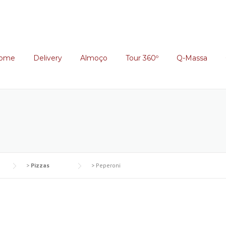
ome
Delivery
Almoço
Tour 360º
Q-Massa
>
Pizzas
>
Peperoni