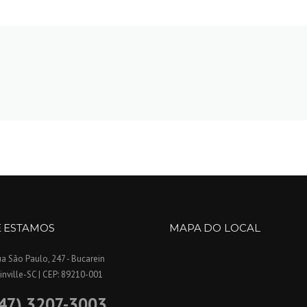
 ESTAMOS
MAPA DO LOCAL
a São Paulo, 247 - Bucarein
inville-SC | CEP: 89210-001
47) 3207-3003