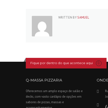
WRITTEN BY
SAMUEL
Fique por dentro do que acontece aqui
Q-MASSA PIZZARIA
ONDE
Oferecemos um amplo espaço de salão e
Ru
decks, com vasto cardápio de opções em
Jo
sabores de pizzas, massas e
(
acompanhamentos..