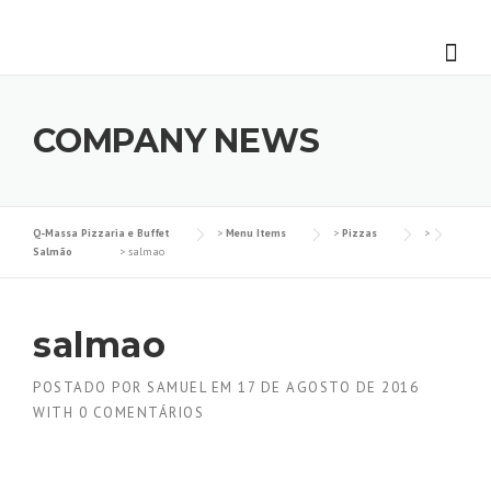
Skip
to
content
COMPANY NEWS
Q-Massa Pizzaria e Buffet
>
Menu Items
>
Pizzas
>
Salmão
>
salmao
salmao
POSTADO POR
SAMUEL
EM
17 DE AGOSTO DE 2016
WITH
0 COMENTÁRIOS